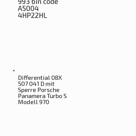
993 bin code
A5004
4HP22HL
Differential 08X
507 041 D mit
Sperre Porsche
Panamera Turbo S
Modell 970