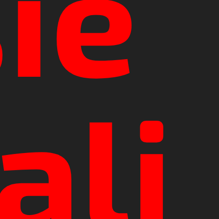
ie
ali