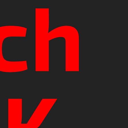
ch
DK