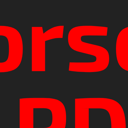
ors
 P