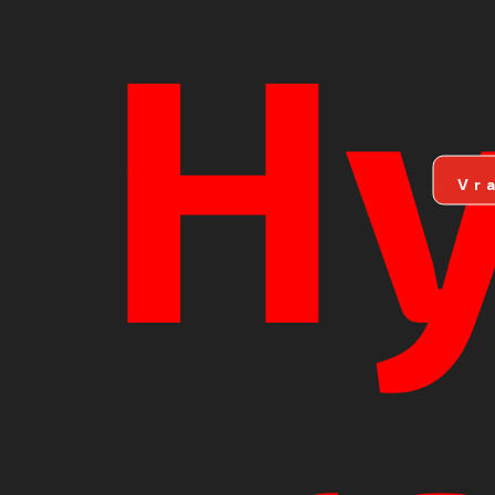
Hy
Vr