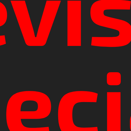
evis
eci