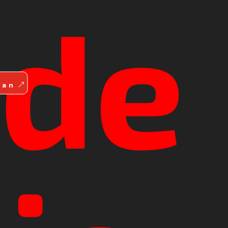
ide
aan