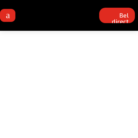
a
Bel
direct