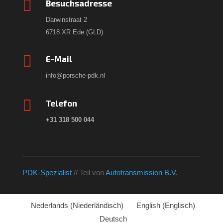

Besuchsadresse
Darwinstraat 2
6718 XR Ede (GLD)

E-Mail
info@porsche-pdk.nl

Telefon
+31 318 500 044
PDK-Spezialist
// Teil von
Autotransmission B.V.
Nederlands
(
Niederländisch
)
English
(
Englisch
)
Deutsch