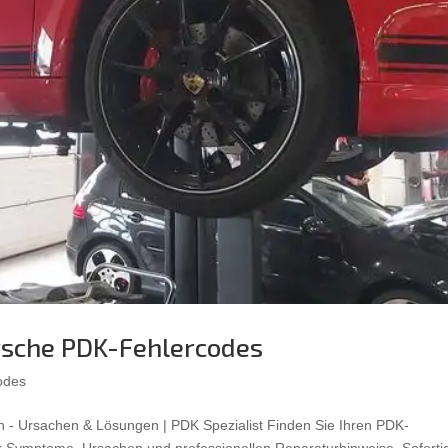
rsche PDK-Fehlercodes
odes
 - Ursachen & Lösungen | PDK Spezialist Finden Sie Ihren PDK-
er Symptome, Ursachen und professionellen Reparaturhinweise. Soforti