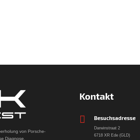
Kontakt

Besuchsadresse
Darwinstraat 2
berholung von Porsche-
6718 XR Ede (GLD)
ose Diagnose.