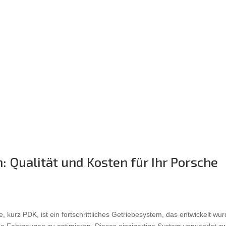
: Qualität und Kosten für Ihr Porsche
kurz PDK, ist ein fortschrittliches Getriebesystem, das entwickelt wur
he Fahrzeugen zu optimieren. Dieses einzigartige System verwendet z