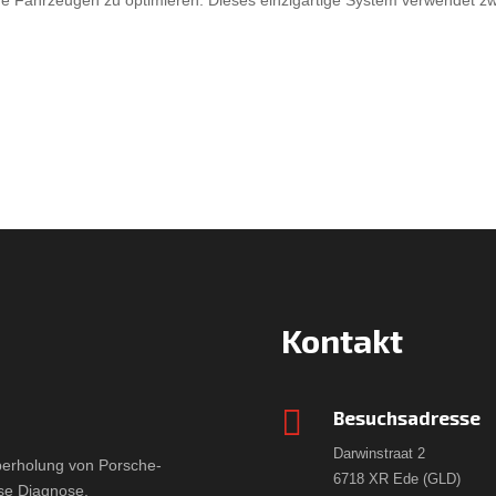
Kontakt

Besuchsadresse
Darwinstraat 2
berholung von Porsche-
6718 XR Ede (GLD)
ose Diagnose.