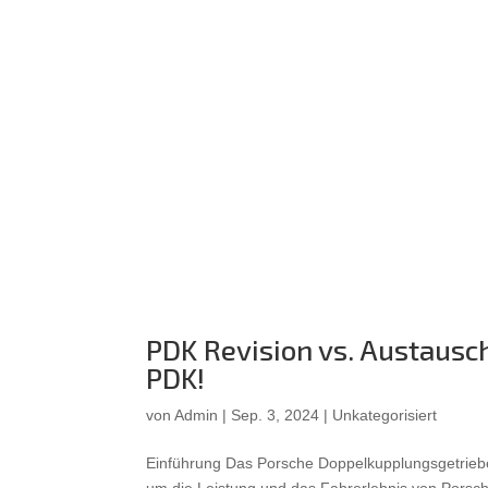
PDK Revision vs. Austausch
PDK!
von
Admin
|
Sep. 3, 2024
|
Unkategorisiert
Einführung Das Porsche Doppelkupplungsgetriebe, 
um die Leistung und das Fahrerlebnis von Porsc