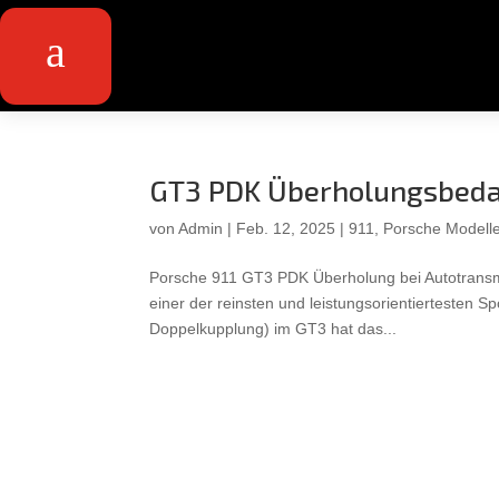
a
GT3 PDK Überholungsbeda
von
Admin
|
Feb. 12, 2025
|
911
,
Porsche Modell
Porsche 911 GT3 PDK Überholung bei Autotransmi
einer der reinsten und leistungsorientiertesten
Doppelkupplung) im GT3 hat das...