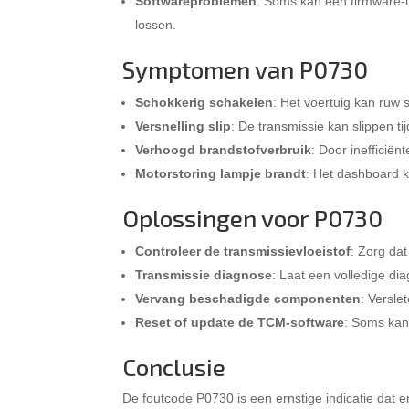
Softwareproblemen
: Soms kan een firmware-
lossen.
Symptomen van P0730
Schokkerig schakelen
: Het voertuig kan ruw 
Versnelling slip
: De transmissie kan slippen t
Verhoogd brandstofverbruik
: Door inefficië
Motorstoring lampje brandt
: Het dashboard 
Oplossingen voor P0730
Controleer de transmissievloeistof
: Zorg dat
Transmissie diagnose
: Laat een volledige di
Vervang beschadigde componenten
: Versl
Reset of update de TCM-software
: Soms kan
Conclusie
De foutcode P0730 is een ernstige indicatie dat e