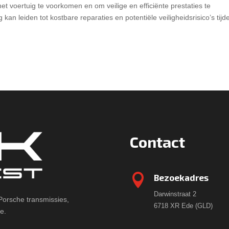
et voertuig te voorkomen en om veilige en efficiënte prestaties te
 leiden tot kostbare reparaties en potentiële veiligheidsrisico’s tijd
Contact

Bezoekadres
Darwinstraat 2
 Porsche transmissies,
6718 XR Ede (GLD)
e.