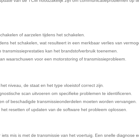
update van de TCM noodzakelijk zijn om communicatieproblemen op t
schakelen of aarzelen tijdens het schakelen.
ijdens het schakelen, wat resulteert in een merkbaar verlies van vermog
nte transmissieprestaties kan het brandstofverbruik toenemen.
kan waarschuwen voor een motorstoring of transmissieprobleem.
 het niveau, de staat en het type vloeistof correct zijn.
agnostische scan uitvoeren om specifieke problemen te identificeren.
eten of beschadigde transmissieonderdelen moeten worden vervangen.
 het resetten of updaten van de software het probleem oplossen.
r iets mis is met de transmissie van het voertuig. Een snelle diagnose 