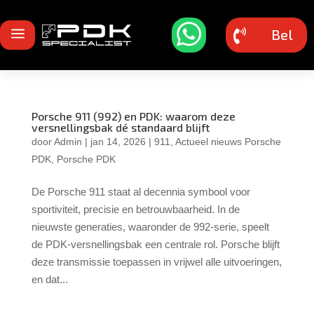
a
Bel

Porsche 911 (992) en PDK: waarom deze
versnellingsbak dé standaard blijft
door
Admin
|
jan 14, 2026
|
911
,
Actueel nieuws Porsche
PDK
,
Porsche PDK
De Porsche 911 staat al decennia symbool voor
sportiviteit, precisie en betrouwbaarheid. In de
nieuwste generaties, waaronder de 992-serie, speelt
de PDK-versnellingsbak een centrale rol. Porsche blijft
deze transmissie toepassen in vrijwel alle uitvoeringen,
en dat...